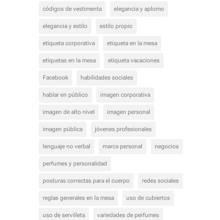
códigos de vestimenta
elegancia y aplomo
elegancia y estilo
estilo propio
etiqueta corporativa
etiqueta en la mesa
etiquetas en la mesa
etiqueta vacaciones
Facebook
habilidades sociales
hablar en público
imagen corporativa
imagen de alto nivel
imagen personal
imagen pública
jóvenes profesionales
lenguaje no verbal
marca personal
negocios
perfumes y personalidad
posturas correctas para el cuerpo
redes sociales
reglas generales en la mesa
uso de cubiertos
uso de servilleta
variedades de perfumes