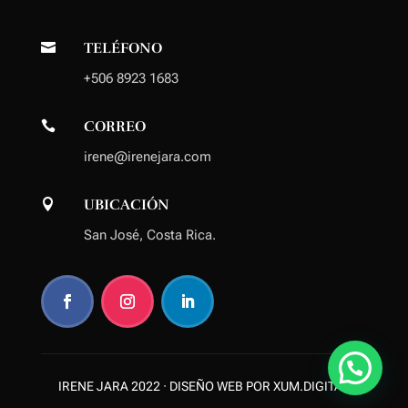
TELÉFONO

+506 8923 1683
CORREO

irene@irenejara.com
UBICACIÓN

San José, Costa Rica.
IRENE JARA 2022 ·
DISEÑO WEB POR XUM.DIGITAL