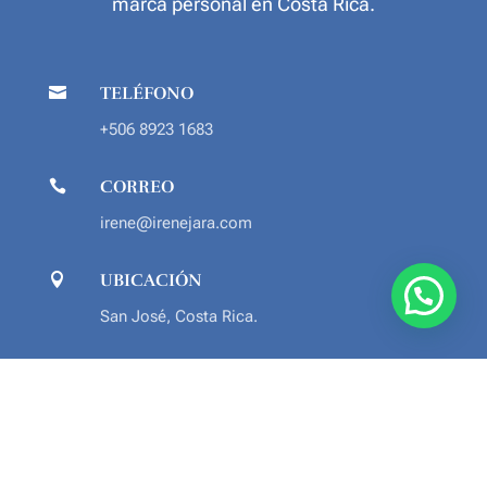
marca personal en Costa Rica.
TELÉFONO

+506 8923 1683
CORREO

irene@irenejara.com
UBICACIÓN

San José, Costa Rica.