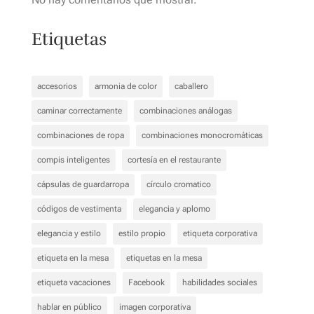
Etiquetas
accesorios
armonia de color
caballero
caminar correctamente
combinaciones análogas
combinaciones de ropa
combinaciones monocromáticas
compis inteligentes
cortesía en el restaurante
cápsulas de guardarropa
círculo cromatico
códigos de vestimenta
elegancia y aplomo
elegancia y estilo
estilo propio
etiqueta corporativa
etiqueta en la mesa
etiquetas en la mesa
etiqueta vacaciones
Facebook
habilidades sociales
hablar en público
imagen corporativa