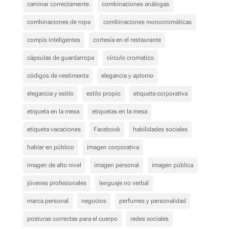
caminar correctamente
combinaciones análogas
combinaciones de ropa
combinaciones monocromáticas
compis inteligentes
cortesía en el restaurante
cápsulas de guardarropa
círculo cromatico
códigos de vestimenta
elegancia y aplomo
elegancia y estilo
estilo propio
etiqueta corporativa
etiqueta en la mesa
etiquetas en la mesa
etiqueta vacaciones
Facebook
habilidades sociales
hablar en público
imagen corporativa
imagen de alto nivel
imagen personal
imagen pública
jóvenes profesionales
lenguaje no verbal
marca personal
negocios
perfumes y personalidad
posturas correctas para el cuerpo
redes sociales