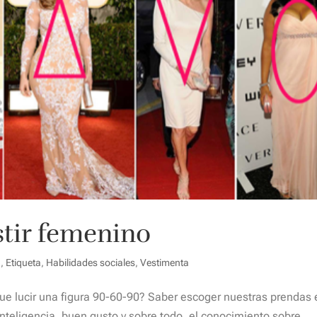
stir femenino
n
,
Etiqueta
,
Habilidades sociales
,
Vestimenta
ue lucir una figura 90-60-90? Saber escoger nuestras prendas 
inteligencia, buen gusto y sobre todo, el conocimiento sobre