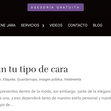
ASESORÍA GRATUITA
ENE JARA
SERVICIOS
VIDEOS
CONTACTO
BLOG
ún tu tipo de cara
n
,
Etiqueta
,
Guardarropa
,
Imagen pública
,
Vestimenta
 presentes dentro de la moda, sin embargo, parte de la elegan
 una, y eso dependerá tanto de nuestro estilo personal y nues
ipo de...