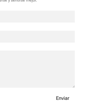
rse y sentirse mejor.
Enviar