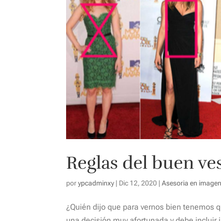
Reglas del buen ve
por
ypcadminxy
|
Dic 12, 2020
|
Asesoria en image
¿Quién dijo que para vernos bien tenemos q
una decisión muy afortunada y debe incluir 