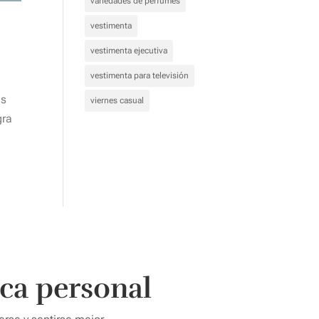
variedades de perfumes
vestimenta
vestimenta ejecutiva
vestimenta para televisión
as
viernes casual
gra
ca personal