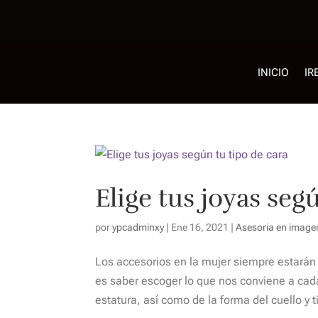
INICIO
IR
Elige tus joyas seg
por
ypcadminxy
|
Ene 16, 2021
|
Asesoria en image
Los accesorios en la mujer siempre estarán
es saber escoger lo que nos conviene a cada
estatura, así como de la forma del cuello y t